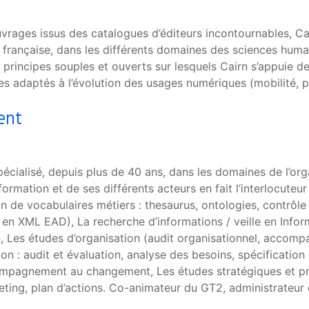
rages issus des catalogues d’éditeurs incontournables, Cai
 française, dans les différents domaines des sciences humai
rincipes souples et ouverts sur lesquels Cairn s’appuie depu
es adaptés à l’évolution des usages numériques (mobilité, 
ent
ialisé, depuis plus de 40 ans, dans les domaines de l’organ
rmation et de ses différents acteurs en fait l’interlocuteur
 de vocabulaires métiers : thesaurus, ontologies, contrôle q
n XML EAD), La recherche d’informations / veille en Informa
on, Les études d’organisation (audit organisationnel, acco
n : audit et évaluation, analyse des besoins, spécification 
mpagnement au changement, Les études stratégiques et pros
ting, plan d’actions. Co-animateur du GT2, administrateur