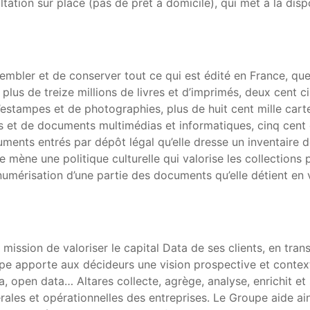
tation sur place (pas de prêt à domicile), qui met à la disp
mbler et de conserver tout ce qui est édité en France, quel 
 plus de treize millions de livres et d’imprimés, deux cent 
’estampes et de photographies, plus de huit cent mille carte
s et de documents multimédias et informatiques, cinq cent 
cuments entrés par dépôt légal qu’elle dresse un inventaire d
le mène une politique culturelle qui valorise les collections
umérisation d’une partie des documents qu’elle détient en v
mission de valoriser le capital Data de ses clients, en tra
e apporte aux décideurs une vision prospective et context
 open data… Altares collecte, agrège, analyse, enrichit et s
érales et opérationnelles des entreprises. Le Groupe aide ain