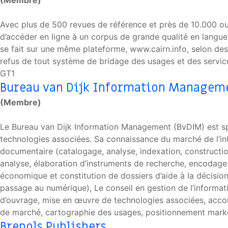
(Membre)
Avec plus de 500 revues de référence et près de 10.000 ouv
d’accéder en ligne à un corpus de grande qualité en langue
se fait sur une même plateforme, www.cairn.info, selon des p
refus de tout système de bridage des usages et des servic
GT1
Bureau van Dijk Information Managem
(Membre)
Le Bureau van Dijk Information Management (BvDIM) est spéc
technologies associées. Sa connaissance du marché de l’info
documentaire (catalogage, analyse, indexation, construction
analyse, élaboration d’instruments de recherche, encodage e
économique et constitution de dossiers d’aide à la décisi
passage au numérique), Le conseil en gestion de l’informatio
d’ouvrage, mise en œuvre de technologies associées, acco
de marché, cartographie des usages, positionnement marke
Brepols Publishers