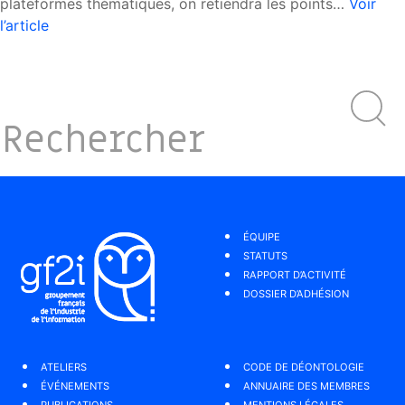
plateformes thématiques, on retiendra les points…
Voir
l’article
ÉQUIPE
STATUTS
RAPPORT D’ACTIVITÉ
DOSSIER D’ADHÉSION
ATELIERS
CODE DE DÉONTOLOGIE
ÉVÉNEMENTS
ANNUAIRE DES MEMBRES
PUBLICATIONS
MENTIONS LÉGALES