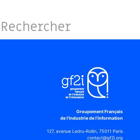
Groupement Français
de l’Industrie de l’Information
127, avenue Ledru-Rollin, 75011 Paris
contact@gf2i.org