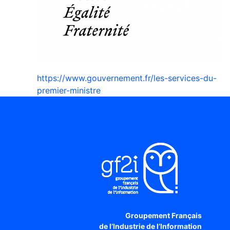
https://www.gouvernement.fr/les-services-du-
premier-ministre
Groupement Français
de l’Industrie de l’Information