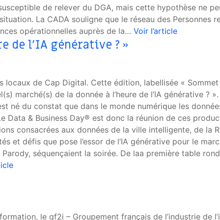
usceptible de relever du DGA, mais cette hypothèse ne peut
a situation. La CADA souligne que le réseau des Personnes 
ences opérationnelles auprès de la…
Voir l’article
e de l’IA générative ? »
 locaux de Cap Digital. Cette édition, labellisée « Sommet de
l(s) marché(s) de la donnée à l’heure de l’IA générative ? »
st né du constat que dans le monde numérique les données c
Le Data & Business Day® est donc la réunion de ces producte
s consacrées aux données de la ville intelligente, de la RS
ités et défis que pose l’essor de l’IA générative pour le ma
Parody, séquençaient la soirée. De laa première table rond
ticle
nformation, le gf2i – Groupement français de l’industrie de 